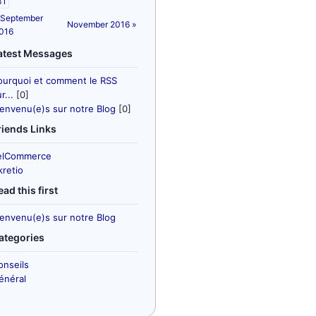
31
 September
November 2016 »
016
atest Messages
ourquoi et comment le RSS
r...
[0]
ienvenu(e)s sur notre Blog
[0]
riends Links
elCommerce
kretio
ead this first
ienvenu(e)s sur notre Blog
ategories
onseils
énéral