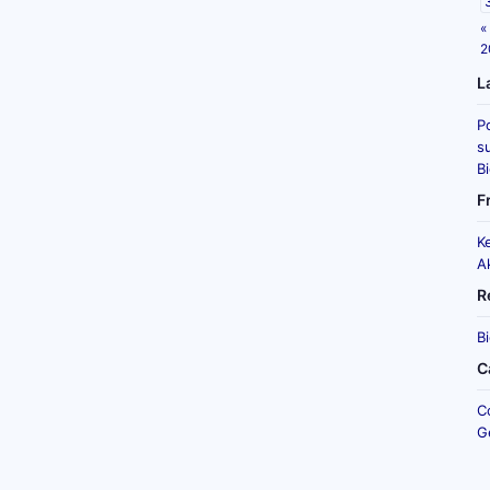
«
2
L
P
su
B
F
K
A
R
B
C
C
G