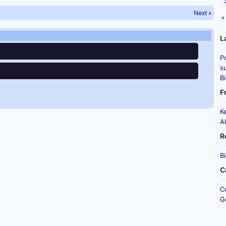
Next »
«
L
P
su
B
F
K
A
R
B
C
C
G