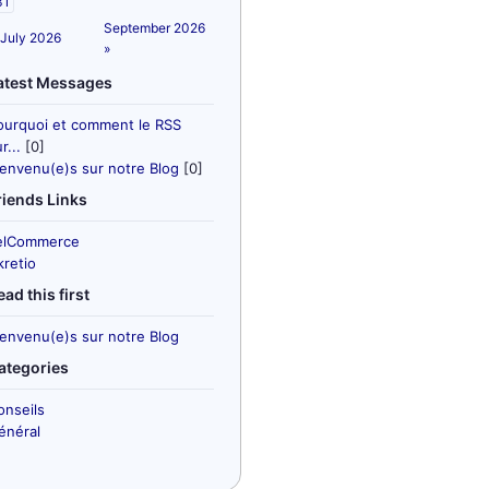
31
September 2026
 July 2026
»
atest Messages
ourquoi et comment le RSS
r...
[0]
ienvenu(e)s sur notre Blog
[0]
riends Links
elCommerce
kretio
ead this first
ienvenu(e)s sur notre Blog
ategories
onseils
énéral