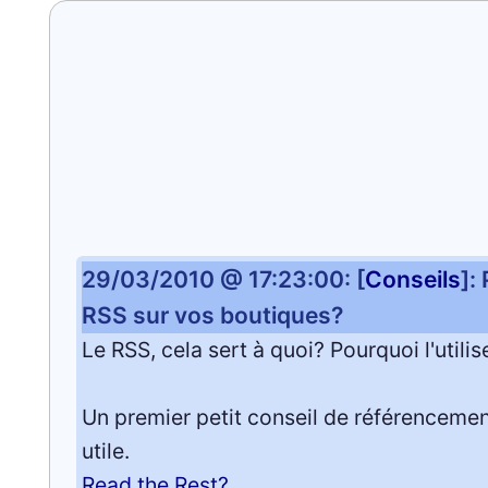
29/03/2010 @ 17:23:00: [
Conseils
]:
RSS sur vos boutiques?
Le RSS, cela sert à quoi? Pourquoi l'util
Un premier petit conseil de référencemen
utile.
Read the Rest?