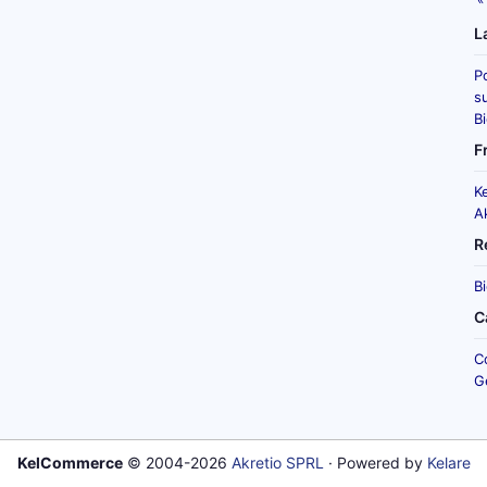
L
P
su
B
F
K
A
R
B
C
C
G
KelCommerce
© 2004-2026
Akretio SPRL
· Powered by
Kelare