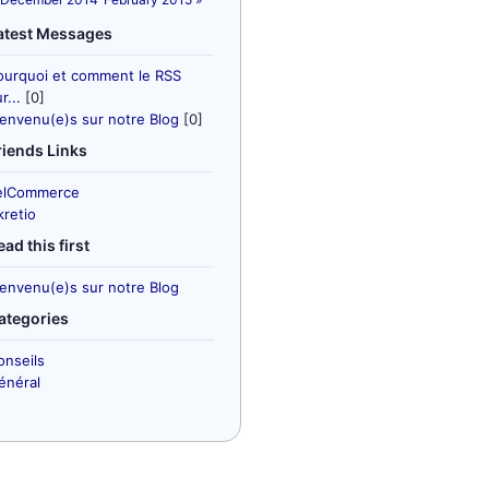
atest Messages
ourquoi et comment le RSS
r...
[0]
ienvenu(e)s sur notre Blog
[0]
riends Links
elCommerce
kretio
ead this first
ienvenu(e)s sur notre Blog
ategories
onseils
énéral