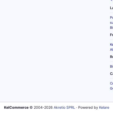
L
P
su
B
F
K
A
R
B
C
C
G
KelCommerce
© 2004-2026
Akretio SPRL
· Powered by
Kelare