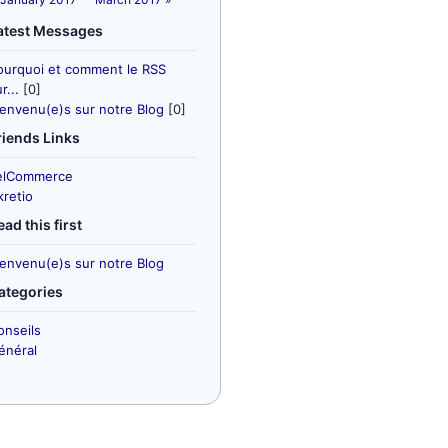
atest Messages
ourquoi et comment le RSS
r...
[0]
ienvenu(e)s sur notre Blog
[0]
riends Links
elCommerce
kretio
ead this first
ienvenu(e)s sur notre Blog
ategories
onseils
énéral