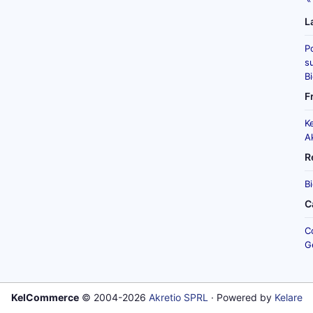
L
P
su
B
F
K
A
R
B
C
C
G
KelCommerce
© 2004-2026
Akretio SPRL
· Powered by
Kelare