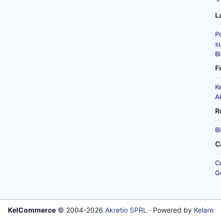
L
P
su
B
F
K
A
R
B
C
C
G
KelCommerce
© 2004-2026
Akretio SPRL
· Powered by
Kelare