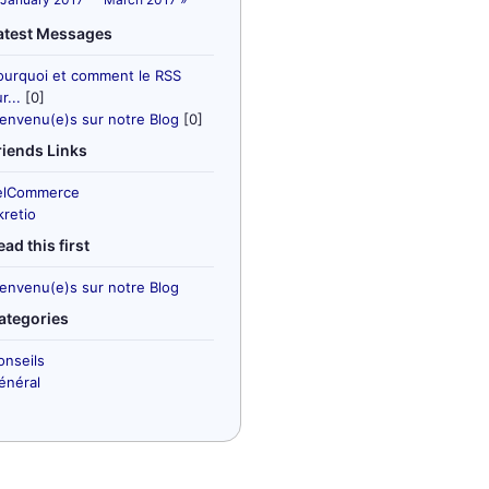
atest Messages
ourquoi et comment le RSS
r...
[0]
ienvenu(e)s sur notre Blog
[0]
riends Links
elCommerce
kretio
ead this first
ienvenu(e)s sur notre Blog
ategories
onseils
énéral