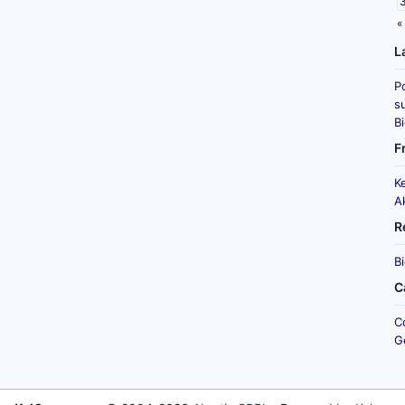
«
L
P
su
B
F
K
A
R
B
C
C
G