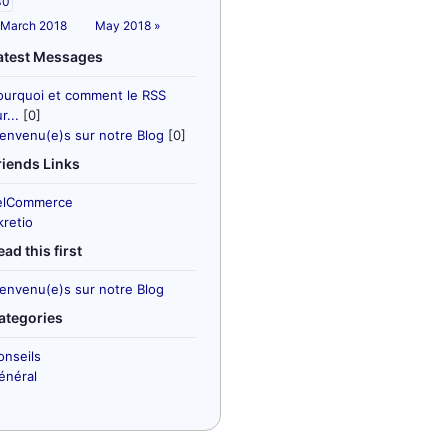
30
 March 2018
May 2018 »
atest Messages
ourquoi et comment le RSS
r...
[0]
ienvenu(e)s sur notre Blog
[0]
riends Links
elCommerce
kretio
ead this first
ienvenu(e)s sur notre Blog
ategories
onseils
énéral