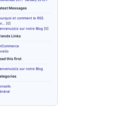
atest Messages
ourquoi et comment le RSS
r...
[0]
ienvenu(e)s sur notre Blog
[0]
riends Links
elCommerce
kretio
ead this first
ienvenu(e)s sur notre Blog
ategories
onseils
énéral