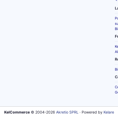
L
P
su
B
F
K
A
R
B
C
C
G
KelCommerce
© 2004-2026
Akretio SPRL
· Powered by
Kelare