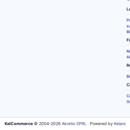
L
P
su
B
F
K
A
R
B
C
C
G
KelCommerce
© 2004-2026
Akretio SPRL
· Powered by
Kelare