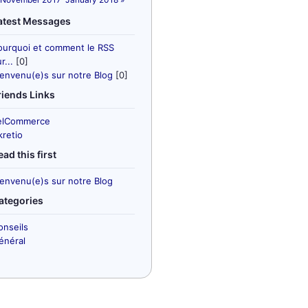
atest Messages
ourquoi et comment le RSS
r...
[0]
ienvenu(e)s sur notre Blog
[0]
riends Links
elCommerce
kretio
ead this first
ienvenu(e)s sur notre Blog
ategories
onseils
énéral