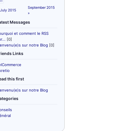
31
September 2015
 July 2015
»
atest Messages
ourquoi et comment le RSS
r...
[0]
ienvenu(e)s sur notre Blog
[0]
riends Links
elCommerce
kretio
ead this first
ienvenu(e)s sur notre Blog
ategories
onseils
énéral