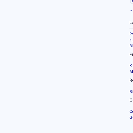
«
L
P
su
B
F
K
A
R
B
C
C
G