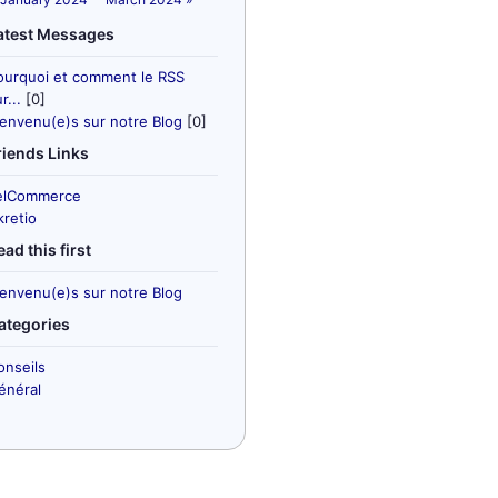
atest Messages
ourquoi et comment le RSS
r...
[0]
ienvenu(e)s sur notre Blog
[0]
riends Links
elCommerce
kretio
ead this first
ienvenu(e)s sur notre Blog
ategories
onseils
énéral