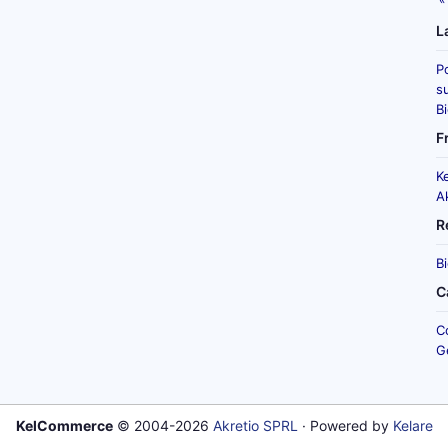
L
P
su
B
F
K
A
R
B
C
C
G
KelCommerce
© 2004-2026
Akretio SPRL
· Powered by
Kelare