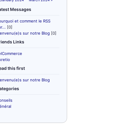
atest Messages
ourquoi et comment le RSS
r...
[0]
ienvenu(e)s sur notre Blog
[0]
riends Links
elCommerce
kretio
ead this first
ienvenu(e)s sur notre Blog
ategories
onseils
énéral