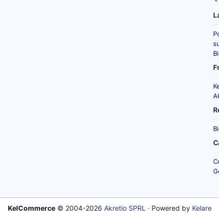
L
P
su
B
F
K
A
R
B
C
C
G
KelCommerce
© 2004-2026
Akretio SPRL
· Powered by
Kelare