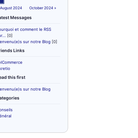
30
 August 2024
October 2024 »
atest Messages
ourquoi et comment le RSS
r...
[0]
ienvenu(e)s sur notre Blog
[0]
riends Links
elCommerce
kretio
ead this first
ienvenu(e)s sur notre Blog
ategories
onseils
énéral