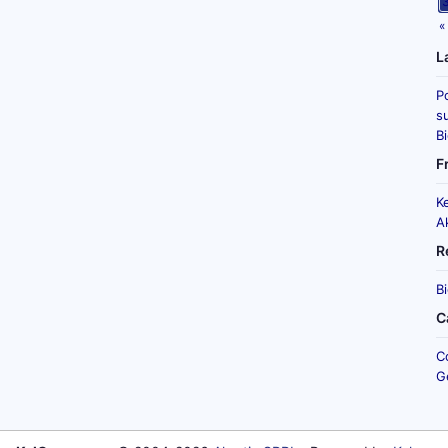
«
L
P
su
B
F
K
A
R
B
C
C
G