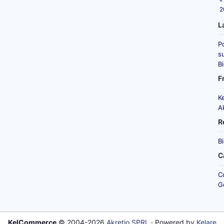
2
L
P
su
B
F
K
A
R
B
C
C
G
KelCommerce
© 2004-2026
Akretio SPRL
· Powered by
Kelare