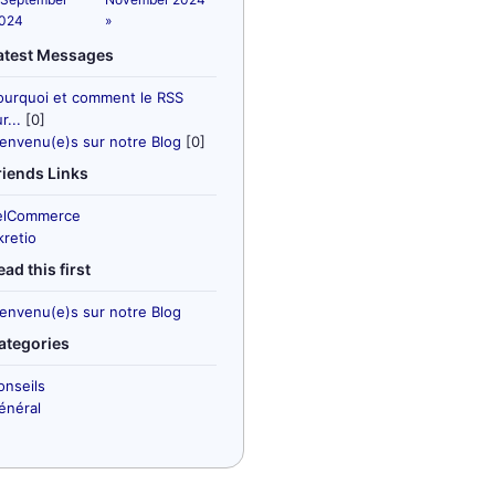
024
»
atest Messages
ourquoi et comment le RSS
r...
[0]
ienvenu(e)s sur notre Blog
[0]
riends Links
elCommerce
kretio
ead this first
ienvenu(e)s sur notre Blog
ategories
onseils
énéral