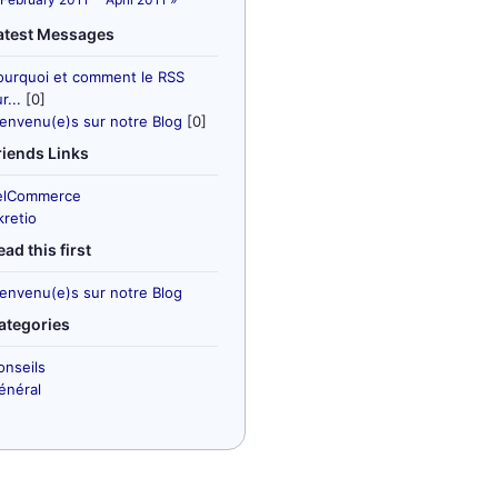
atest Messages
ourquoi et comment le RSS
r...
[0]
ienvenu(e)s sur notre Blog
[0]
riends Links
elCommerce
kretio
ead this first
ienvenu(e)s sur notre Blog
ategories
onseils
énéral