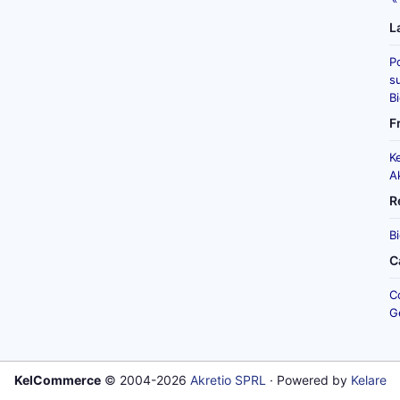
L
P
su
B
F
K
A
R
B
C
C
G
KelCommerce
© 2004-2026
Akretio SPRL
· Powered by
Kelare