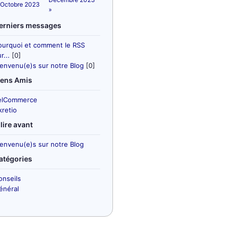
 Octobre 2023
»
erniers messages
ourquoi et comment le RSS
r...
[0]
ienvenu(e)s sur notre Blog
[0]
iens Amis
elCommerce
kretio
 lire avant
ienvenu(e)s sur notre Blog
atégories
onseils
énéral