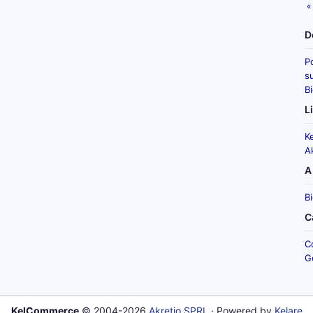
«
D
P
su
B
L
K
A
A
B
C
C
G
KelCommerce
© 2004-2026
Akretio SPRL
· Powered by
Kelare