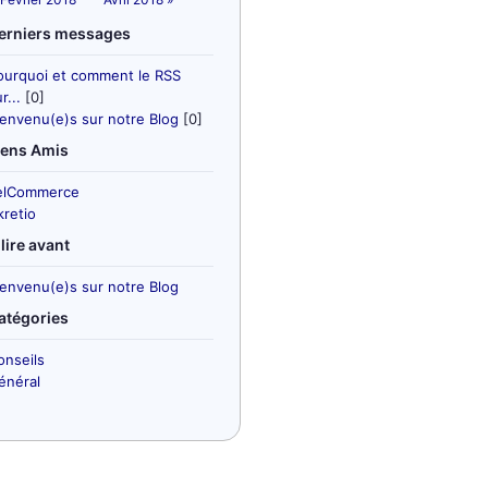
erniers messages
ourquoi et comment le RSS
r...
[0]
ienvenu(e)s sur notre Blog
[0]
iens Amis
elCommerce
kretio
 lire avant
ienvenu(e)s sur notre Blog
atégories
onseils
énéral