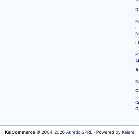
D
P
su
B
L
K
A
A
B
C
C
G
KelCommerce
© 2004-2026
Akretio SPRL
· Powered by
Kelare