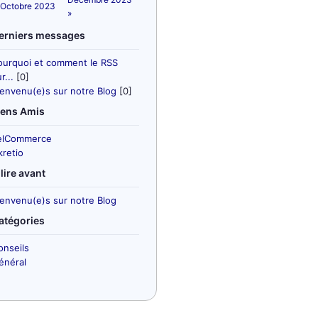
 Octobre 2023
»
erniers messages
ourquoi et comment le RSS
r...
[0]
ienvenu(e)s sur notre Blog
[0]
iens Amis
elCommerce
kretio
 lire avant
ienvenu(e)s sur notre Blog
atégories
onseils
énéral