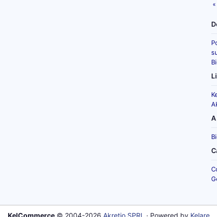
«
D
P
su
B
L
K
A
A
B
C
C
G
KelCommerce
© 2004-2026
Akretio SPRL
· Powered by
Kelare