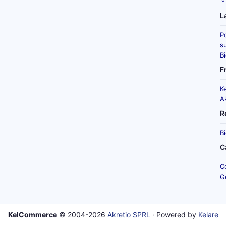
L
P
su
B
F
K
A
R
B
C
C
G
KelCommerce
© 2004-2026
Akretio SPRL
· Powered by
Kelare