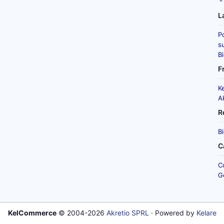
L
P
su
B
F
K
A
R
B
C
C
G
KelCommerce
© 2004-2026
Akretio SPRL
· Powered by
Kelare