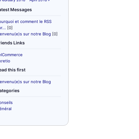
atest Messages
ourquoi et comment le RSS
r...
[0]
ienvenu(e)s sur notre Blog
[0]
riends Links
elCommerce
kretio
ead this first
ienvenu(e)s sur notre Blog
ategories
onseils
énéral