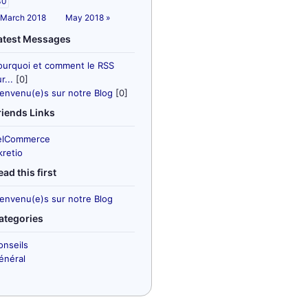
30
 March 2018
May 2018 »
atest Messages
ourquoi et comment le RSS
r...
[0]
ienvenu(e)s sur notre Blog
[0]
riends Links
elCommerce
kretio
ead this first
ienvenu(e)s sur notre Blog
ategories
onseils
énéral