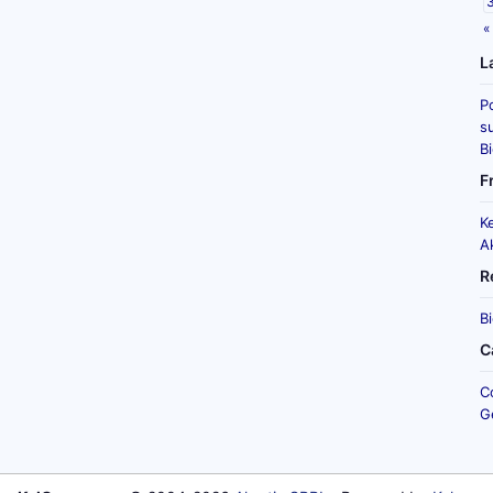
«
L
P
su
B
F
K
A
R
B
C
C
G