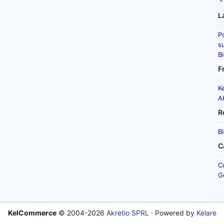
L
P
su
B
F
K
A
R
B
C
C
G
KelCommerce
© 2004-2026
Akretio SPRL
· Powered by
Kelare