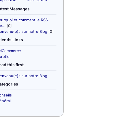
atest Messages
ourquoi et comment le RSS
r...
[0]
ienvenu(e)s sur notre Blog
[0]
riends Links
elCommerce
kretio
ead this first
ienvenu(e)s sur notre Blog
ategories
onseils
énéral